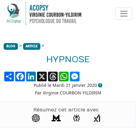
>
>
BLOG
ARTICLE
HYPNOSE
Partager
Facebook
LinkedIn
X
Threads
WhatsApp
Messenger
Publié le Mardi 21 janvier 2020
Par Virginie COURBON-YILDIRIM
Résumez cet article avec